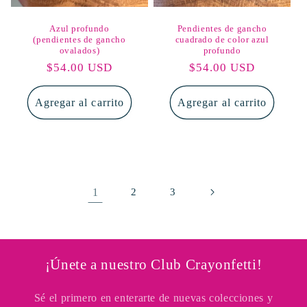
Azul profundo
Pendientes de gancho
(pendientes de gancho
cuadrado de color azul
ovalados)
profundo
Precio
$54.00 USD
Precio
$54.00 USD
habitual
habitual
Agregar al carrito
Agregar al carrito
1
2
3
¡Únete a nuestro Club Crayonfetti!
Sé el primero en enterarte de nuevas colecciones y