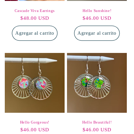
Cascade Viva Earrings
Hello Sunshine!
Precio
$48.00 USD
Precio
$46.00 USD
habitual
habitual
Agregar al carrito
Agregar al carrito
Hello Gorgeous!
Hello Beautiful!
Precio
$46.00 USD
Precio
$46.00 USD